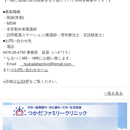
■募集職種
・医師(常勤)
・MSW
・非常勤外来看護師
・訪問看護ステーション(看護師・理学療法士・言語聴覚士）
■お問い合わせ先
・電話
0476-26-4750 事務長 萩原（ハギワラ）
＊なるべく9時－18時にお願い致します。
・Email
tsukadafamilycl@gmail.com
または
お問い合わせホーム
※詳細は
公式HP
をご覧ください。
一覧を見る