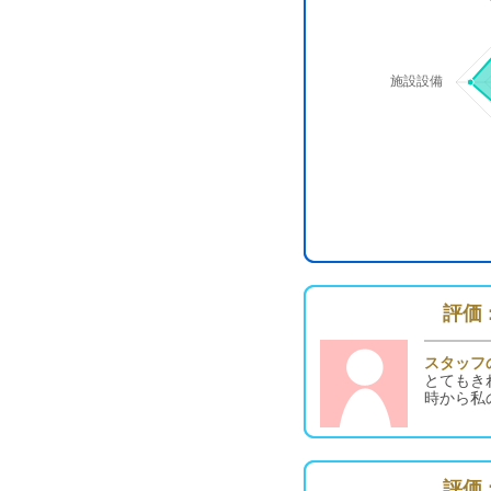
評価 :
スタッフ
とてもき
時から私
評価 :