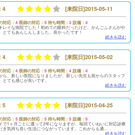
 4
[来院日]2015-05-11
の対応：
4
医師の対応：
5
待ち時間：
3
設備：
4
キレイな病院でした！初めての眼科だったけど、かんごふさんがや
、とてもあんしんしました。良かったです！
続きを読む
 4
[来院日]2015-05-02
の対応：
4
医師の対応：
5
待ち時間：
4
設備：
4
から、新しい医院になりましたが、新しい先生も前からのスタッフ
、とても感じが良いです。
続きを読む
 5
[来院日]2015-04-25
の対応：
5
医師の対応：
5
待ち時間：
5
設備：
5
イで1ヶ月ごとに通って2年になりますが、毎回ていねいに対応診療
だき気持ち良い生活につながっています。これからも通...
続きを読む