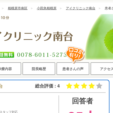
＞
相模原市南区
＞
小田急相模原
＞
アイクリニック南台
＞
患者
診療内容
院長略歴
患者さんの声
アクセ
総合評価 : 4
台
回答者