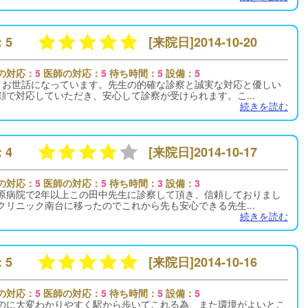
 5
[来院日]2014-10-20
の対応：
5
医師の対応：
5
待ち時間：
5
設備：
5
りお世話になっています。先生の的確な診察と誠実な対応と優しい
顔で対応していただき、安心して診察が受けられます。こ...
続きを読む
 4
[来院日]2014-10-17
の対応：
5
医師の対応：
5
待ち時間：
3
設備：
3
原病院で2年以上この田中先生に診察して頂き、信頼しておりまし
クリニック南台に移ったのでこれから先も安心できる先生...
続きを読む
 5
[来院日]2014-10-16
の対応：
5
医師の対応：
5
待ち時間：
5
設備：
5
のに大変わかりやすく駅から歩いてこれる為、また環境がよいとこ