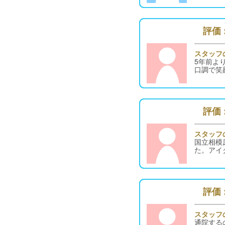
評価 :
スタッフ
5年前よ
口調で笑
評価 :
スタッフ
国立相模
た。アイ
評価 :
スタッフ
通院する