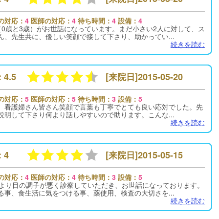
の対応：
4
医師の対応：
4
待ち時間：
4
設備：
4
（0歳と3歳）がお世話になっています。まだ小さい2人に対して、ス
ん、先生共に、優しい笑顔で接して下さり、助かってい...
続きを読む
 4.5
[来院日]2015-05-20
の対応：
5
医師の対応：
5
待ち時間：
3
設備：
5
、看護婦さん皆さん笑顔で言葉も丁寧でとても良い応対でした。先
説明して下さり何より話しやすいので助ります。こんな...
続きを読む
 4
[来院日]2015-05-15
の対応：
4
医師の対応：
4
待ち時間：
3
設備：
5
半より目の調子が悪く診察していただき、お世話になっております。
る事、食生活に気をつける事、薬使用、検査の大切さを...
続きを読む