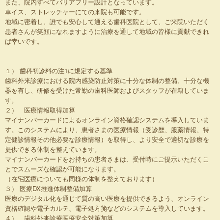
また、院内すべてバリアフリー設計となっています。
車イス、ストレッチャーにての来院も可能です。
地域に密着し、誰でも安心して通える歯科医院として、ご来院いただく
患者さんが笑顔になれますように治療を通して地域の皆様に貢献できれ
ば幸いです。
１） 歯科初診料の注1に規定する基準
歯科外来診療における院内感染防止対策に十分な体制の整備、十分な機
器を有し、研修を受けた常勤の歯科医師およびスタッフが在籍していま
す。
２） 医療情報取得加算
マイナンバーカードによるオンライン資格確認システムを導入していま
す。このシステムにより、患者さまの医療情報（受診歴、服薬情報、特
定健診情報その他必要な診療情報）を取得し、より安全で適切な診療を
提供できる体制を整えています。
マイナンバーカードをお持ちの患者さまは、受付時にご提示いただくこ
とでスムーズな確認が可能になります。
（在宅医療についても同様の体制を整えております）
３） 医療DX推進体制整備加算
医療のデジタル化を通じて質の高い医療を提供できるよう、オンライン
資格確認や電子カルテ、電子処方箋などのシステムを導入しています。
４） 歯科外来診療医療安全対策加算