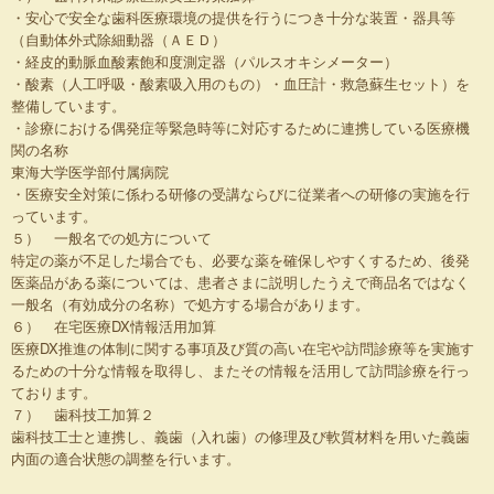
・安心で安全な歯科医療環境の提供を行うにつき十分な装置・器具等
（自動体外式除細動器（ＡＥＤ）
・経皮的動脈血酸素飽和度測定器（パルスオキシメーター）
・酸素（人工呼吸・酸素吸入用のもの）・血圧計・救急蘇生セット）を
整備しています。
・診療における偶発症等緊急時等に対応するために連携している医療機
関の名称
東海大学医学部付属病院
・医療安全対策に係わる研修の受講ならびに従業者への研修の実施を行
っています。
５） 一般名での処方について
特定の薬が不足した場合でも、必要な薬を確保しやすくするため、後発
医薬品がある薬については、患者さまに説明したうえで商品名ではなく
一般名（有効成分の名称）で処方する場合があります。
６） 在宅医療DX情報活用加算
医療DX推進の体制に関する事項及び質の高い在宅や訪問診療等を実施す
るための十分な情報を取得し、またその情報を活用して訪問診療を行っ
ております。
７） 歯科技工加算２
歯科技工士と連携し、義歯（入れ歯）の修理及び軟質材料を用いた義歯
内面の適合状態の調整を行います。